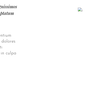
ignissimos
uptatum
entium
 dolores
ti
 in culpa