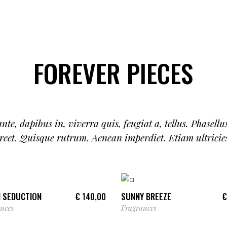
FOREVER PIECES
te, dapibus in, viverra quis, feugiat a, tellus. Phasellu
reet. Quisque rutrum. Aenean imperdiet. Etiam ultricies
ADD TO CART
ADD TO CART
 SEDUCTION
SUNNY BREEZE
€
140,00
€
nces
Fragrances