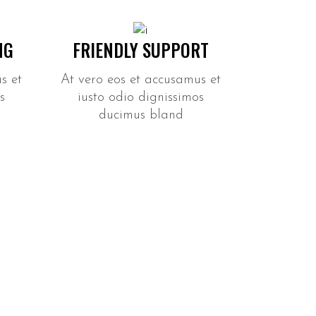
NG
FRIENDLY SUPPORT
s et
At vero eos et accusamus et
s
iusto odio dignissimos
ducimus bland