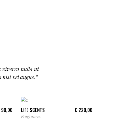
s viverra nulla ut
 nisi vel augue.”
ADD TO CART
LIFE SCENTS
90,00
€
220,00
Fragrances