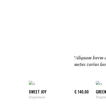
“Aliquam lorem an
metus varius lao
ADD TO CART
SWEET JOY
GREEN
€
140,00
Fragrances
Fragra